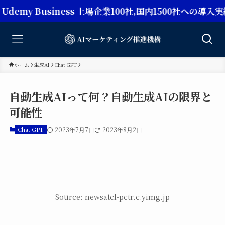
usiness 上場企業100社,国内1500社への導入実績【Ch
ホーム
生成AI
Chat GPT
自動生成AIって何？自動生成AIの限界と
可能性
Chat GPT
2023年7月7日
2023年8月2日
Source: newsatcl-pctr.c.yimg.jp