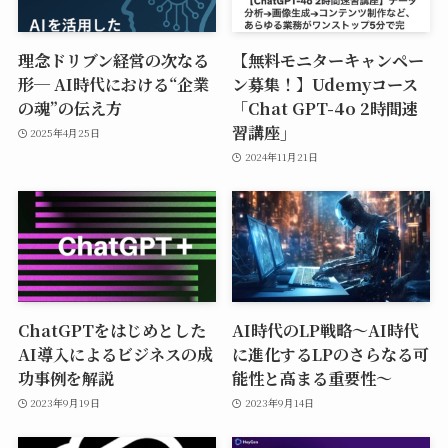
理念ドリブン経営の次なる
【無料モニターキャンペー
形─ AI時代における“企業
ン募集！】Udemyコース
の魂”の伝え方
「Chat GPT-4o 2時間速
習講座」
2025年4月25日
2024年11月21日
ChatGPTをはじめとした
AI時代のLP戦略〜AI時代
AI導入によるビジネスの成
に進化するLPのさらなる可
功事例を解説
能性と高まる重要性〜
2023年9月19日
2023年9月14日