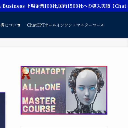
s 上場企業100社,国内1500社への導入実績【Chat GPTオー
機構について
ChatGPTオールインワン・マスターコース