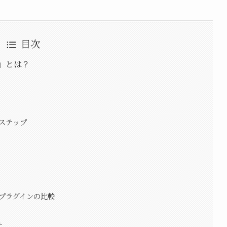
目次
er」とは？
のステップ
類似プラグインの比較
せ