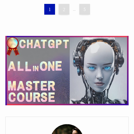
1
2
...
5