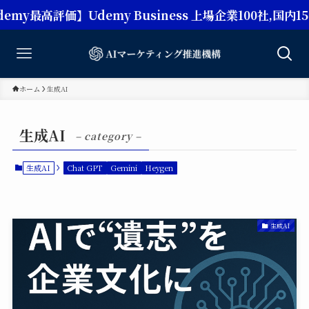
高評価】Udemy Business 上場企業100社,国内15
ホーム
生成AI
生成AI
– category –
生成AI
Chat GPT
Gemini
Heygen
生成AI