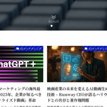
Scroll
AIマーケティング
AIマーケティ
オマーケティングの海外最
映画産業の未来を変えるAI動画生
025年、企業が知るべき
技術 – Runway CEOが語るハリ
ナライズド動画』革命
ドとの共存と著作権問題