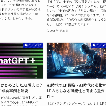
において、その羅針盤は果たし
【🤖 AIは、企業の「魂の翻訳者」になり
人々に十分に届いているでしょ
のか】 時代がどれほど変わろうとも、経営
念ドリブン」の再定義が求めら
おいて「企業の理念」「創業の想い」「譲
営理念や社是を掲げることは、
ない価値観」は、常に中核にあります。 た
代です。しかし、その...
えDXが進み、AIがどれだけ高度化しよう
も、「経営とは思想である」と...
日
2025年4月25日
Chat GPT
Chat G
TをはじめとしたAI導入によ
AI時代のLP戦略〜AI時代に進化
の成功事例を解説
LPのさらなる可能性と高まる重要
性〜
るビジネスの成功事例】 AIの導
ジネスの変革とは AI導入は、
【LP（ランディングページ）とは？】 LP