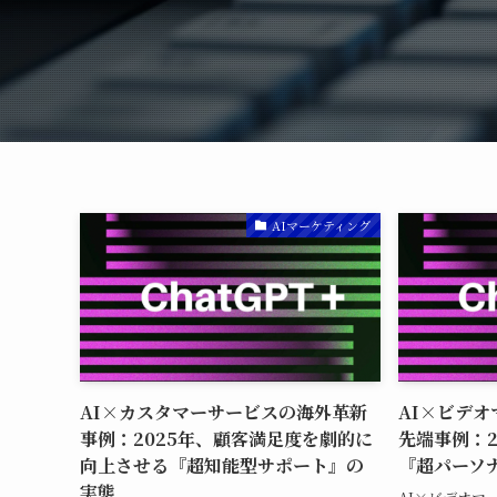
AIマーケティング
AI×カスタマーサービスの海外革新
AI×ビデ
事例：2025年、顧客満足度を劇的に
先端事例：2
向上させる『超知能型サポート』の
『超パーソ
実態