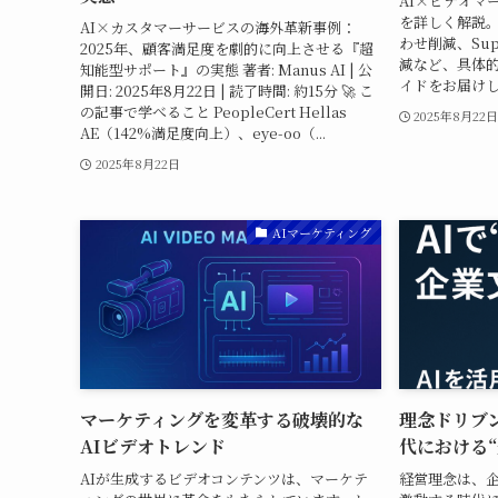
AI×ビデオマ
を詳しく解説。Sp
AI×カスタマーサービスの海外革新事例：
わせ削減、Sup
2025年、顧客満足度を劇的に向上させる『超
減など、具体
知能型サポート』の実態 著者: Manus AI | 公
イドをお届け
開日: 2025年8月22日 | 読了時間: 約15分 🚀 こ
の記事で学べること PeopleCert Hellas
2025年8月22
AE（142%満足度向上）、eye-oo（...
2025年8月22日
AIマーケティング
マーケティングを変革する破壊的な
理念ドリブン
AIビデオトレンド
代における
AIが生成するビデオコンテンツは、マーケテ
経営理念は、企