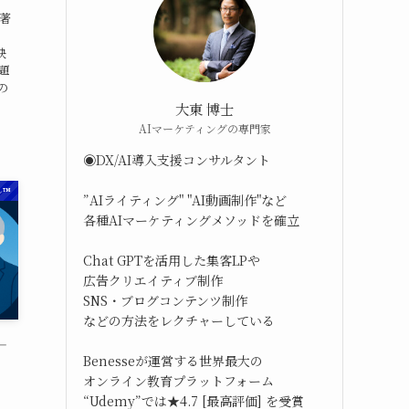
と著
映
題
の
大東 博士
AIマーケティングの専門家
◉DX/AI導入支援コンサルタント
™︎
”AIライティング" "AI動画制作"など
各種AIマーケティングメソッドを確立
Chat GPTを活用した集客LPや
広告クリエイティブ制作
SNS・ブログコンテンツ制作
などの方法をレクチャーしている
―
Benesseが運営する世界最大の
、
オンライン教育プラットフォーム
“Udemy”では★4.7 [最高評価] を受賞