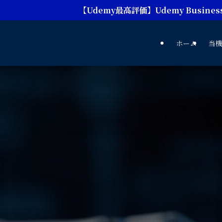
Udemy最高評価】Udemy Business 上場企業100社,
ホーム
当