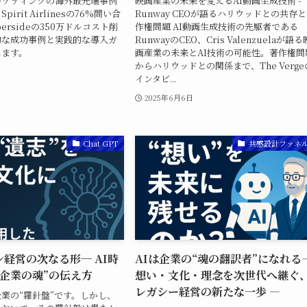
ーケティングの海外最先端事例
映画産業の未来を変えるAI動画生成技術 -
irit Airlinesの76%問い合
Runway CEOが語るハリウッドとの共存
ersideの350万ドルコスト削
作権問題 AI動画生成技術の先駆者である
的な成功事例と実践的な導入ガ
RunwayのCEO、Cris Valenzuelaが語る
します。
画産業の未来とAI技術の可能性。著作権問
からハリウッドとの関係まで、The Verge
日
インタビ...
2025年6月6日
Chat GPT
共感設計ファネル
経営の次なる形─ AI時
AIは企業の“魂の翻訳者”になれる
“企業の魂”の伝え方
想い・文化・理念を次世代へ継ぐ
レガシー経営の新たな一歩 ―
業の“羅針盤”です。しかし、