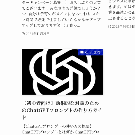
ビジネスに革
ターキャンペーン募集！】 お久しぶりの大東
きます。AIは
でございます！ みなさまお元気でしょうか？
業を高速かつ
^^ ㅤㅤ 自分は子育てがメインになっており スキ
上させることがで
マ時間で必死で仕事していて なかなかアップ
アップしております笑 （子育っ...
2023年9月19
2024年11月21日
Chat GPT
【初心者向け】効果的な対話のため
のChatGPTプロンプトの作り方ガイ
ド
【ChatGPTプロンプトの使い方の概要】
ChatGPTプロンプトとは何か ChatGPTプロ