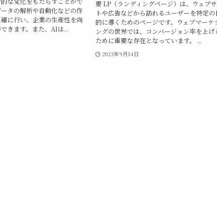
新的な変化をもたらすことがで
要 LP（ランディングページ）は、ウェブ
データの解析や自動化などの作
トや広告などから訪れるユーザーを特定の
正確に行い、企業の生産性を向
的に導くためのページです。ウェブマーケ
きます。また、AIは...
ングの世界では、コンバージョン率を上げ
ために重要な存在となっています。 ...
日
2023年9月14日