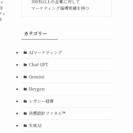
300社以上の企業に対して
サイ
目
マーケティング指導実績を持つ
ティ
る
カテゴリー
AIマーケティング
Chat GPT
Gemini
Heygen
レガシー経営
共感設計ファネル™︎
生成AI