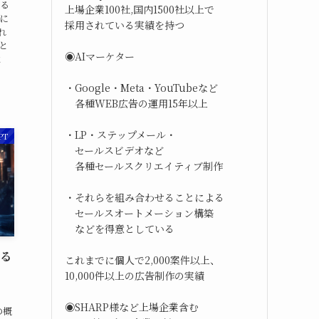
得る
上場企業100社,国内1500社以上で
に
採用されている実績を持つ
れ
と
◉AIマーケター
と
・Google・Meta・YouTubeなど
各種WEB広告の運用15年以上
・LP・ステップメール・
PT
セールスビデオなど
各種セールスクリエイティブ制作
・それらを組み合わせることによる
セールスオートメーション構築
などを得意としている
する
これまでに個人で2,000案件以上、
10,000件以上の広告制作の実績
◉SHARP様など上場企業含む
の概