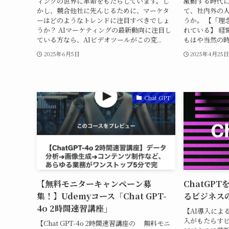
ィングの世界に革命をもたらしています。し
激動する時代
かし、競合他社に先んじるために、マーケタ
て、社内外の
ーはどのようなトレンドに注目すべきでしょ
うか。 【「理
うか？ AIマーケティングの最新動向に注目し
れている】 経
ている方なら、AIビデオツールがこの変...
もはや当然の時
2025年6月5日
2025年4月25
Chat GPT
【無料モニターキャンペーン募
ChatGP
集！】Udemyコース「Chat GPT-
るビジネス
4o 2時間速習講座」
【AI導入によ
入がもたらすビ
【Chat GPT-4o 2時間速習講座の 無料モニ