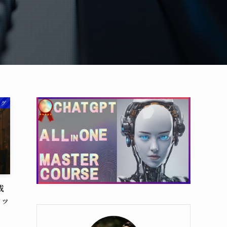
ング
成
ウッ